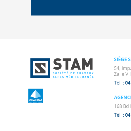
SIÈGE 
54, Imp
Za le V
Tél. :
04
AGENC
168 Bd 
Tél. :
04