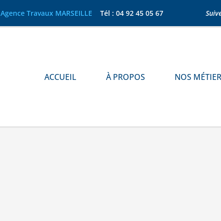
gence Travaux MARSEILLE
Tél : 04 92 45 05 67​
Suiv
ACCUEIL
À PROPOS
NOS MÉTIE