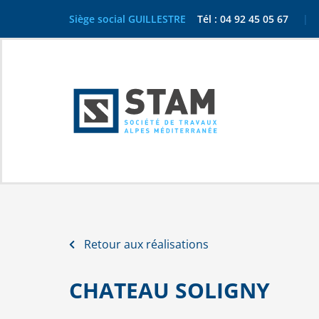
Aller
Siège social GUILLESTRE
Tél : 04 92 45 05 67​
|
A
au
contenu
Retour aux réalisations
CHATEAU SOLIGNY