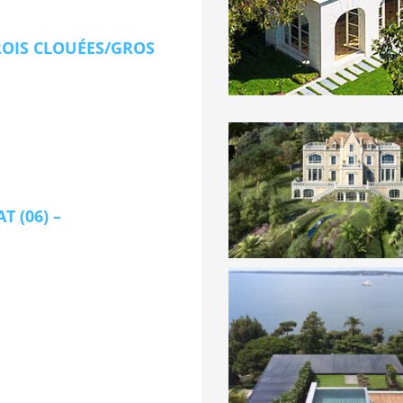
OIS CLOUÉES/GROS
T (06) –